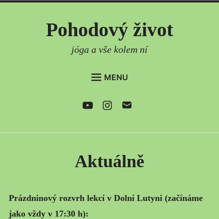
Skip
Pohodový život
to
content
jóga a vše kolem ní
MENU
DOMŮ
Youtube
Instagram
e-
mail
AKTUÁLNĚ
ČLÁNKY
PRAVIDELNÉ LEKCE
Aktuálně
ONLINE LEKCE
SEMINÁŘE
Prázdninový rozvrh lekcí v Dolní Lutyni (začínáme
CO DÁLE NABÍZÍM
jako vždy v 17:30 h):