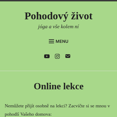
Skip
Pohodový život
to
content
jóga a vše kolem ní
MENU
DOMŮ
Youtube
Instagram
e-
mail
AKTUÁLNĚ
ČLÁNKY
PRAVIDELNÉ LEKCE
Online lekce
ONLINE LEKCE
SEMINÁŘE
Nemůžete přijít osobně na lekci? Zacvičte si se mnou v
CO DÁLE NABÍZÍM
pohodlí Vašeho domova: