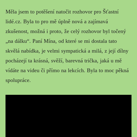
MŮJ PŘÍBĚH
Měla jsem to potěšení natočit rozhovor pro Šťastní
lidé.cz. Byla to pro mě úplně nová a zajímavá
zkušenost, možná i proto, že celý rozhovor byl točený
„na dálku“. Paní Mína, od které se mi dostala tato
skvělá nabídka, je velmi sympatická a milá, z její dílny
pocházejí ta krásná, svěží, barevná trička, jaká u mě
vídáte na videu či přímo na lekcích. Byla to moc pěkná
spolupráce.