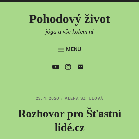
Skip
Pohodový život
to
content
jóga a vše kolem ní
MENU
DOMŮ
Youtube
Instagram
e-
mail
AKTUÁLNĚ
ČLÁNKY
PRAVIDELNÉ LEKCE
23. 4. 2020
ALENA SZTULOVÁ
ONLINE LEKCE
Rozhovor pro Šťastní
SEMINÁŘE
lidé.cz
CO DÁLE NABÍZÍM