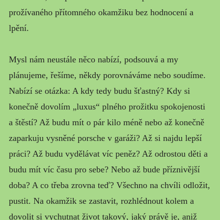
prožívaného přítomného okamžiku bez hodnocení a
lpění.
Mysl nám neustále něco nabízí, podsouvá a my
plánujeme, řešíme, někdy porovnáváme nebo soudíme.
Nabízí se otázka: A kdy tedy budu šťastný? Kdy si
konečně dovolím „luxus“ plného prožitku spokojenosti
a štěstí? Až budu mít o pár kilo méně nebo až konečně
zaparkuju vysněné porsche v garáži? Až si najdu lepší
práci? Až budu vydělávat víc peněz? Až odrostou děti a
budu mít víc času pro sebe? Nebo až bude příznivější
doba? A co třeba zrovna teď? Všechno na chvíli odložit,
pustit. Na okamžik se zastavit, rozhlédnout kolem a
dovolit si vychutnat život takový, jaký právě je, aniž