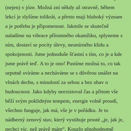
MŮJ PŘÍBĚH
(nejen) v józe. Možná zní někdy až otravně, během
lekcí je slyšíme tolikrát, a přesto mají hluboký význam
a je potřeba je připomenout. Jakmile se skutečně
naladíme na vibrace přítomného okamžiku, splyneme s
ním, dostaví se pocity úlevy, nesmírného klidu a
spokojenosti. Jsme jednoduše šťastní s tím, co je a kde
jsme právě teď. A to je ono! Pustíme možná to, co tak
urputně svíráme a necháváme se s důvěrou unášet na
vlnách dechu, s minulostí za sebou a bez obav o
budoucnost. Jako kdyby neexistoval čas a přitom vše
běží svým poklidným tempem, energie volně proudí,
všechno funguje, jak má, vše je v pořádku. Je to
nádherný zenový stav, který vystihuje prosté „je, jak je,
nechci víc, než právě mám“. Kouzlo plnohodnotně