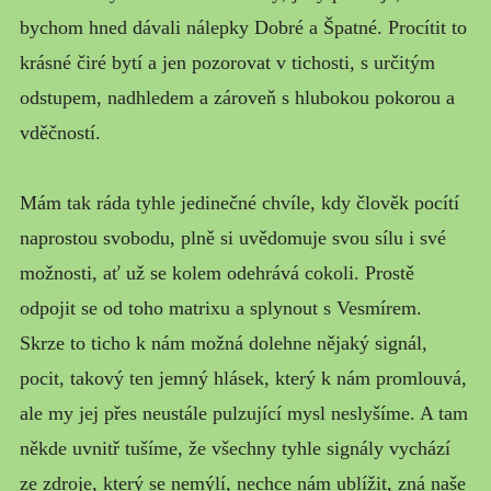
bychom hned dávali nálepky Dobré a Špatné. Procítit to
krásné čiré bytí a jen pozorovat v tichosti, s určitým
odstupem, nadhledem a zároveň s hlubokou pokorou a
vděčností.
Mám tak ráda tyhle jedinečné chvíle, kdy člověk pocítí
naprostou svobodu, plně si uvědomuje svou sílu i své
možnosti, ať už se kolem odehrává cokoli. Prostě
odpojit se od toho matrixu a splynout s Vesmírem.
Skrze to ticho k nám možná dolehne nějaký signál,
pocit, takový ten jemný hlásek, který k nám promlouvá,
ale my jej přes neustále pulzující mysl neslyšíme. A tam
někde uvnitř tušíme, že všechny tyhle signály vychází
ze zdroje, který se nemýlí, nechce nám ublížit, zná naše