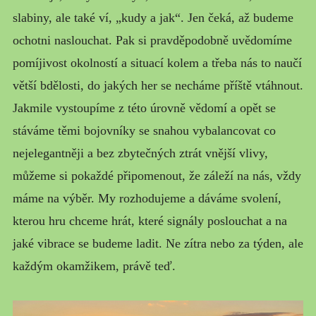
slabiny, ale také ví, „kudy a jak“. Jen čeká, až budeme
ochotni naslouchat. Pak si pravděpodobně uvědomíme
pomíjivost okolností a situací kolem a třeba nás to naučí
větší bdělosti, do jakých her se necháme příště vtáhnout.
Jakmile vystoupíme z této úrovně vědomí a opět se
stáváme těmi bojovníky se snahou vybalancovat co
nejelegantněji a bez zbytečných ztrát vnější vlivy,
můžeme si pokaždé připomenout, že záleží na nás, vždy
máme na výběr. My rozhodujeme a dáváme svolení,
kterou hru chceme hrát, které signály poslouchat a na
jaké vibrace se budeme ladit. Ne zítra nebo za týden, ale
každým okamžikem, právě teď.