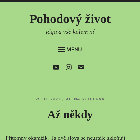
Skip
Pohodový život
to
content
jóga a vše kolem ní
MENU
DOMŮ
Youtube
Instagram
e-
mail
AKTUÁLNĚ
ČLÁNKY
PRAVIDELNÉ LEKCE
29. 11. 2021
ALENA SZTULOVÁ
ONLINE LEKCE
Až někdy
SEMINÁŘE
CO DÁLE NABÍZÍM
Přítomný okamžik. Ta dvě slova se neustále skloňují