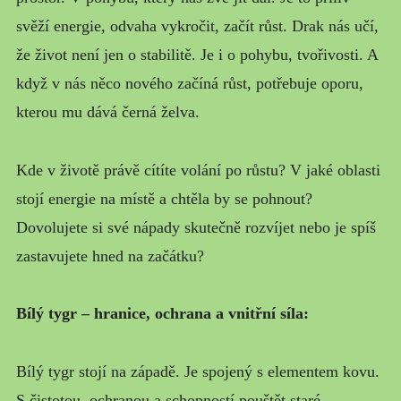
svěží energie, odvaha vykročit, začít růst. Drak nás učí,
že život není jen o stabilitě. Je i o pohybu, tvořivosti. A
když v nás něco nového začíná růst, potřebuje oporu,
kterou mu dává černá želva.
Kde v životě právě cítíte volání po růstu? V jaké oblasti
stojí energie na místě a chtěla by se pohnout?
Dovolujete si své nápady skutečně rozvíjet nebo je spíš
zastavujete hned na začátku?
Bílý tygr – hranice, ochrana a vnitřní síla:
Bílý tygr stojí na západě. Je spojený s elementem kovu.
S čistotou, ochranou a schopností pouštět staré,