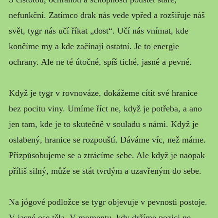
nefunkční. Zatímco drak nás vede vpřed a rozšiřuje náš
svět, tygr nás učí říkat „dost“. Učí nás vnímat, kde
končíme my a kde začínají ostatní. Je to energie
ochrany. Ale ne té útočné, spíš tiché, jasné a pevné.
Když je tygr v rovnováze, dokážeme cítit své hranice
bez pocitu viny. Umíme říct ne, když je potřeba, a ano
jen tam, kde je to skutečně v souladu s námi. Když je
oslabený, hranice se rozpouští. Dáváme víc, než máme.
Přizpůsobujeme se a ztrácíme sebe. Ale když je naopak
příliš silný, může se stát tvrdým a uzavřeným do sebe.
Na jógové podložce se tygr objevuje v pevnosti postoje.
V jasné ose těla. V momentu, kdy držíme pozici ne