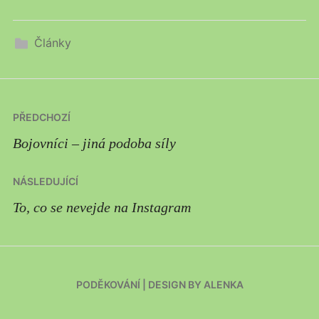
Články
Navigace
PŘEDCHOZÍ
pro
Bojovníci – jiná podoba síly
příspěvek
NÁSLEDUJÍCÍ
To, co se nevejde na Instagram
PODĚKOVÁNÍ
|
DESIGN BY ALENKA