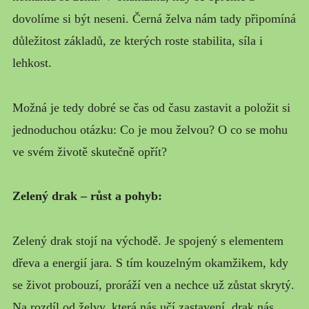
dovolíme si být neseni. Černá želva nám tady připomíná
důležitost základů, ze kterých roste stabilita, síla i
lehkost.
Možná je tedy dobré se čas od času zastavit a položit si
jednoduchou otázku: Co je mou želvou? O co se mohu
ve svém životě skutečně opřít?
Zelený drak – růst a pohyb:
Zelený drak stojí na východě. Je spojený s elementem
dřeva a energií jara. S tím kouzelným okamžikem, kdy
se život probouzí, proráží ven a nechce už zůstat skrytý.
Na rozdíl od želvy, která nás učí zastavení, drak nás