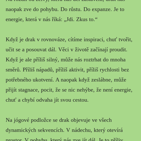
naopak zve do pohybu. Do růstu. Do expanze. Je to
energie, která v nás říká: „Jdi. Zkus to.“
Když je drak v rovnováze, cítíme inspiraci, chuť tvořit,
učit se a posouvat dál. Věci v životě začínají proudit.
Když je ale příliš silný, může nás roztrhat do mnoha
směrů. Příliš nápadů, příliš aktivit, příliš rychlosti bez
potřebného ukotvení. A naopak když zeslábne, může
přijít stagnace, pocit, že se nic nehýbe, že není energie,
chuť a chybí odvaha jít svou cestou.
Na jógové podložce se drak objevuje ve všech
dynamických sekvencích. V nádechu, který otevírá
prostor. V pohybu, který nás zve jít dál. Je to příliv