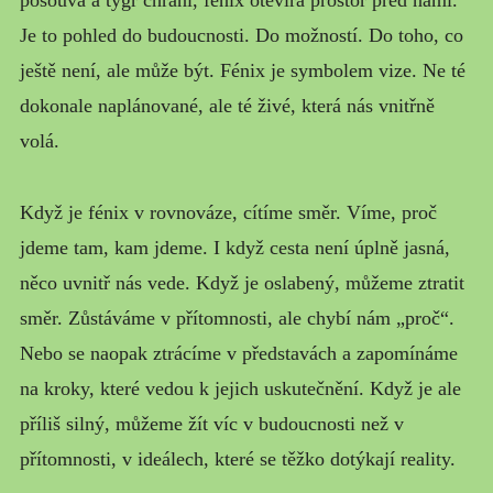
posouvá a tygr chrání, fénix otevírá prostor před námi.
Je to pohled do budoucnosti. Do možností. Do toho, co
ještě není, ale může být. Fénix je symbolem vize. Ne té
dokonale naplánované, ale té živé, která nás vnitřně
volá.
Když je fénix v rovnováze, cítíme směr. Víme, proč
jdeme tam, kam jdeme. I když cesta není úplně jasná,
něco uvnitř nás vede. Když je oslabený, můžeme ztratit
směr. Zůstáváme v přítomnosti, ale chybí nám „proč“.
Nebo se naopak ztrácíme v představách a zapomínáme
na kroky, které vedou k jejich uskutečnění. Když je ale
příliš silný, můžeme žít víc v budoucnosti než v
přítomnosti, v ideálech, které se těžko dotýkají reality.