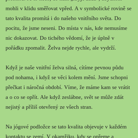
mohli v klidu směřovat vpřed. A v symbolické rovině se
tato kvalita promítá i do našeho vnitřního světa. Do
pocitu, že jsme neseni. Do místa v nás, kde nemusíme
nic dokazovat. Do tichého vědomí, že je úplně v
pořádku zpomalit. Želva nejde rychle, ale vydrží.
Když je naše vnitřní želva silná, cítíme pevnou půdu
pod nohama, i když se věci kolem mění. Jsme schopni
přečkat i náročná období. Víme, že máme kam se vrátit
a o co se opřít. Ale když zeslábne, svět se může zdát
nejistý a příliš otevřený ze všech stran.
Na jógové podložce se tato kvalita objevuje v každém
kontaktu se zemí. V okamžiku, kdy se opřeme a