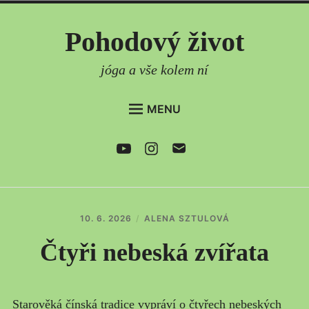
Skip
Pohodový život
to
content
jóga a vše kolem ní
MENU
DOMŮ
Youtube
Instagram
e-
mail
AKTUÁLNĚ
ČLÁNKY
PRAVIDELNÉ LEKCE
10. 6. 2026
ALENA SZTULOVÁ
ONLINE LEKCE
Čtyři nebeská zvířata
SEMINÁŘE
CO DÁLE NABÍZÍM
Starověká čínská tradice vypráví o čtyřech nebeských