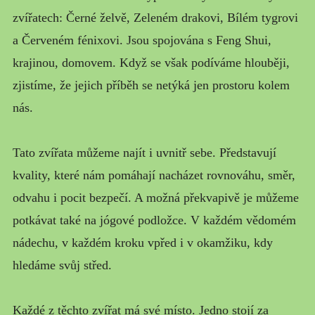
MŮJ PŘÍBĚH
zvířatech: Černé želvě, Zeleném drakovi, Bílém tygrovi
a Červeném fénixovi. Jsou spojována s Feng Shui,
krajinou, domovem. Když se však podíváme hlouběji,
zjistíme, že jejich příběh se netýká jen prostoru kolem
nás.
Tato zvířata můžeme najít i uvnitř sebe. Představují
kvality, které nám pomáhají nacházet rovnováhu, směr,
odvahu i pocit bezpečí. A možná překvapivě je můžeme
potkávat také na jógové podložce. V každém vědomém
nádechu, v každém kroku vpřed i v okamžiku, kdy
hledáme svůj střed.
Každé z těchto zvířat má své místo. Jedno stojí za