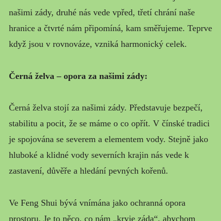
našimi zády, druhé nás vede vpřed, třetí chrání naše
hranice a čtvrté nám připomíná, kam směřujeme. Teprve
když jsou v rovnováze, vzniká harmonický celek.
Černá želva – opora za našimi zády:
Černá želva stojí za našimi zády. Představuje bezpečí,
stabilitu a pocit, že se máme o co opřít. V čínské tradici
je spojována se severem a elementem vody. Stejně jako
hluboké a klidné vody severních krajin nás vede k
zastavení, důvěře a hledání pevných kořenů.
Ve Feng Shui bývá vnímána jako ochranná opora
prostoru. Je to něco, co nám „kryje záda“, abychom