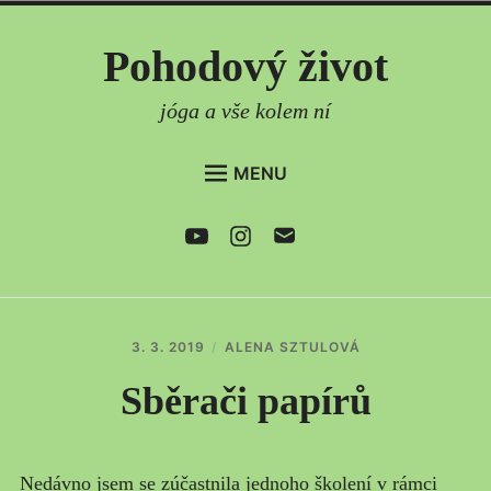
Skip
Pohodový život
to
content
jóga a vše kolem ní
MENU
DOMŮ
Youtube
Instagram
e-
mail
AKTUÁLNĚ
ČLÁNKY
PRAVIDELNÉ LEKCE
3. 3. 2019
ALENA SZTULOVÁ
ONLINE LEKCE
Sběrači papírů
SEMINÁŘE
CO DÁLE NABÍZÍM
Nedávno jsem se zúčastnila jednoho školení v rámci