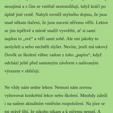
nezajímá a s čím se vnitřně neztotožňují, když kráčí po
úplně jiné cestě. Nabyli rovněž mylného dojmu, že jsou
snad někam tlačeni, že jsou nuceni něčemu věřit. Lektor
se jim trpělivě a mírně snažil vysvětlit, ať si sami
najdou to „své“ a věří sami sobě. Ale oni jakoby to
neslyšeli a nebo nechtěli slyšet. Nevím, jestli má takový
člověk ze školení vůbec radost z toho „papíru“, když
odchází ještě před samotným závěrem s naštvaným
výrazem v obličeji.
Ne vždy nám sedne lektor. Nemusí nám zrovna
vyhovovat konkrétní lekce nebo školení. Mnohdy záleží
i na našem aktuálním vnitřním rozpoložení. Na józe se
mi právě líbí, že nikoho nikam a k ničemu nenutí. A