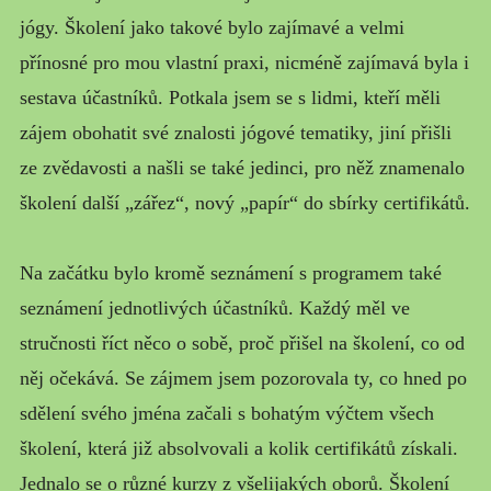
MŮJ PŘÍBĚH
jógy. Školení jako takové bylo zajímavé a velmi
přínosné pro mou vlastní praxi, nicméně zajímavá byla i
sestava účastníků. Potkala jsem se s lidmi, kteří měli
zájem obohatit své znalosti jógové tematiky, jiní přišli
ze zvědavosti a našli se také jedinci, pro něž znamenalo
školení další „zářez“, nový „papír“ do sbírky certifikátů.
Na začátku bylo kromě seznámení s programem také
seznámení jednotlivých účastníků. Každý měl ve
stručnosti říct něco o sobě, proč přišel na školení, co od
něj očekává. Se zájmem jsem pozorovala ty, co hned po
sdělení svého jména začali s bohatým výčtem všech
školení, která již absolvovali a kolik certifikátů získali.
Jednalo se o různé kurzy z všelijakých oborů. Školení