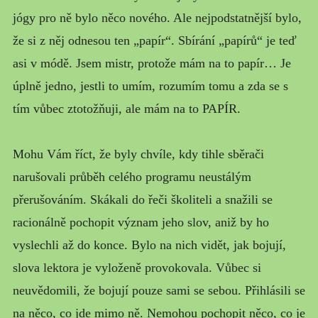
jógy pro ně bylo něco nového. Ale nejpodstatnější bylo,
že si z něj odnesou ten „papír“. Sbírání „papírů“ je teď
asi v módě. Jsem mistr, protože mám na to papír… Je
úplně jedno, jestli to umím, rozumím tomu a zda se s
tím vůbec ztotožňuji, ale mám na to PAPÍR.
Mohu Vám říct, že byly chvíle, kdy tihle sběrači
narušovali průběh celého programu neustálým
přerušováním. Skákali do řeči školiteli a snažili se
racionálně pochopit význam jeho slov, aniž by ho
vyslechli až do konce. Bylo na nich vidět, jak bojují,
slova lektora je vyloženě provokovala. Vůbec si
neuvědomili, že bojují pouze sami se sebou. Přihlásili se
na něco, co jde mimo ně. Nemohou pochopit něco, co je