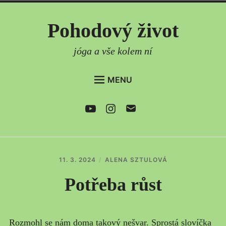
Skip
Pohodový život
to
content
jóga a vše kolem ní
MENU
DOMŮ
Youtube
Instagram
e-
mail
AKTUÁLNĚ
ČLÁNKY
PRAVIDELNÉ LEKCE
11. 3. 2024
ALENA SZTULOVÁ
ONLINE LEKCE
Potřeba růst
SEMINÁŘE
CO DÁLE NABÍZÍM
Rozmohl se nám doma takový nešvar. Sprostá slovíčka