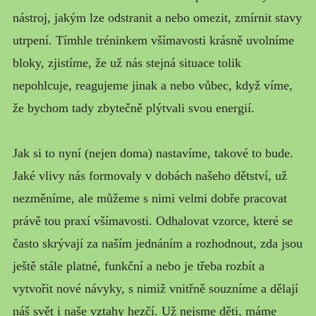
nástroj, jakým lze odstranit a nebo omezit, zmírnit stavy
utrpení. Tímhle tréninkem všímavosti krásně uvolníme
bloky, zjistíme, že už nás stejná situace tolik
nepohlcuje, reagujeme jinak a nebo vůbec, když víme,
že bychom tady zbytečně plýtvali svou energií.
Jak si to nyní (nejen doma) nastavíme, takové to bude.
Jaké vlivy nás formovaly v dobách našeho dětství, už
nezměníme, ale můžeme s nimi velmi dobře pracovat
právě tou praxí všímavosti. Odhalovat vzorce, které se
často skrývají za naším jednáním a rozhodnout, zda jsou
ještě stále platné, funkční a nebo je třeba rozbít a
vytvořit nové návyky, s nimiž vnitřně souzníme a dělají
náš svět i naše vztahy hezčí. Už nejsme děti, máme