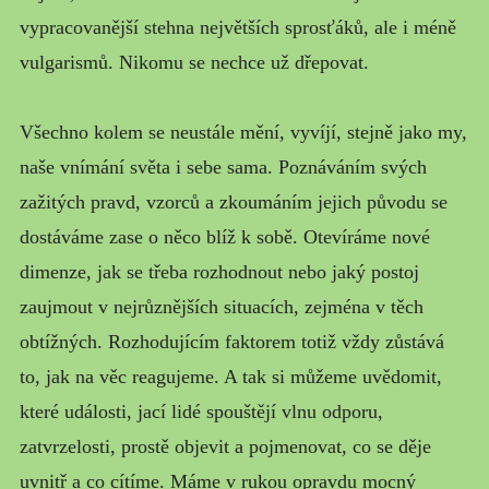
vypracovanější stehna největších sprosťáků, ale i méně
vulgarismů. Nikomu se nechce už dřepovat.
Všechno kolem se neustále mění, vyvíjí, stejně jako my,
naše vnímání světa i sebe sama. Poznáváním svých
zažitých pravd, vzorců a zkoumáním jejich původu se
dostáváme zase o něco blíž k sobě. Otevíráme nové
dimenze, jak se třeba rozhodnout nebo jaký postoj
zaujmout v nejrůznějších situacích, zejména v těch
obtížných. Rozhodujícím faktorem totiž vždy zůstává
to, jak na věc reagujeme. A tak si můžeme uvědomit,
které události, jací lidé spouštějí vlnu odporu,
zatvrzelosti, prostě objevit a pojmenovat, co se děje
uvnitř a co cítíme. Máme v rukou opravdu mocný