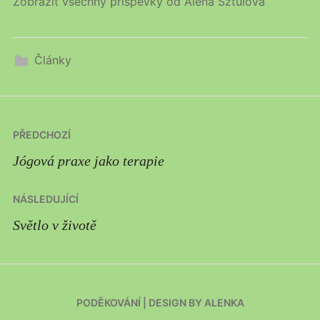
Zobrazit všechny příspěvky od Alena Sztulová
Články
Navigace
PŘEDCHOZÍ
pro
Jógová praxe jako terapie
příspěvek
NÁSLEDUJÍCÍ
Světlo v životě
PODĚKOVÁNÍ
|
DESIGN BY ALENKA