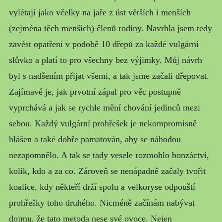
MŮJ PŘÍBĚH
vylétají jako včelky na jaře z úst větších i menších
(zejména těch menších) členů rodiny. Navrhla jsem tedy
zavést opatření v podobě 10 dřepů za každé vulgární
slůvko a platí to pro všechny bez výjimky. Můj návrh
byl s nadšením přijat všemi, a tak jsme začali dřepovat.
Zajímavé je, jak prvotní zápal pro věc postupně
vyprchává a jak se rychle mění chování jedinců mezi
sebou. Každý vulgární prohřešek je nekompromisně
hlášen a také dobře pamatován, aby se náhodou
nezapomnělo. A tak se tady vesele rozmohlo bonzáctví,
kolik, kdo a za co. Zároveň se nenápadně začaly tvořit
koalice, kdy někteří drží spolu a velkoryse odpouští
prohřešky toho druhého. Nicméně začínám nabývat
dojmu, že tato metoda nese své ovoce. Nejen